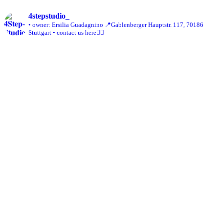
4stepstudio_
• owner: Ersilia Guadagnino
📍Gablenberger Hauptstr. 117, 70186
Stuttgart
• contact us here👇🏼